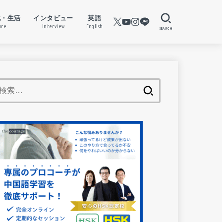
化・生活
インタビュー
英語
ure
Interview
English
SEARCH
検
索: