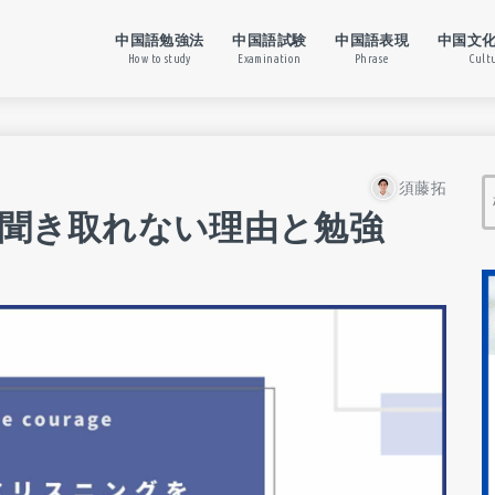
中国語勉強法
中国語試験
中国語表現
中国文
How to study
Examination
Phrase
Cult
須藤拓
を聞き取れない理由と勉強