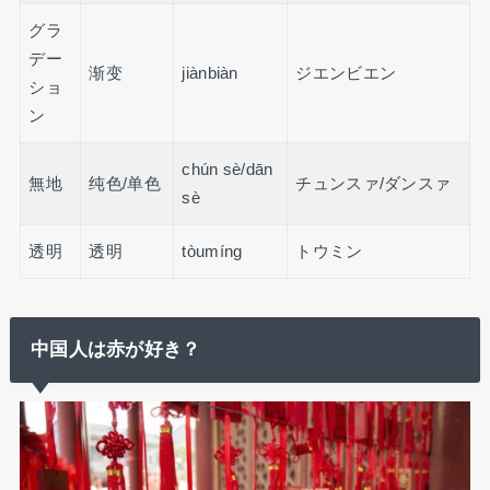
グラ
デー
渐变
jiànbiàn
ジエンビエン
ショ
ン
chún sè/dān
無地
纯色/单色
チュンスァ/ダンスァ
sè
透明
透明
tòumíng
トウミン
中国人は赤が好き？