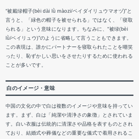
“被戴绿帽子(bèi dài lǜ màozi/ベイダイリュウマオヅ)”と
言うと、「緑色の帽子を被せられる」ではなく、「寝取
られる」という意味になります。ちなみに、“被绿(bèi
lǜ/ベイリュウ)”のように省略して言うこともできます。
この表現は、誰かにパートナーを寝取られたことを嘲笑
ったり、恥ずかしい思いをさせたりするために使われる
ことが多いです。
白のイメージ・意味
中国の文化の中で白は複数のイメージや意味を持ってい
ます。まず、白は「純潔や清浄さの象徴」とされていま
す。白い衣服は伝統的に清潔さや品格を表すものとされ
ており、結婚式や葬儀などの重要な儀式で着用されるこ