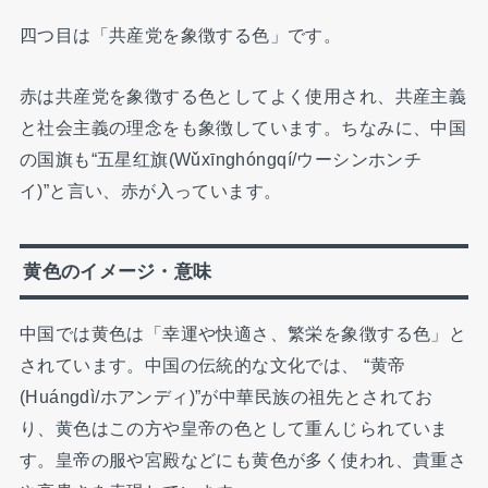
四つ目は「共産党を象徴する色」です。
赤は共産党を象徴する色としてよく使用され、共産主義
と社会主義の理念をも象徴しています。ちなみに、中国
の国旗も“五星红旗(Wǔxīnghóngqí/ウーシンホンチ
イ)”と言い、赤が入っています。
黄色のイメージ・意味
中国では黄色は「幸運や快適さ、繁栄を象徴する色」と
されています。中国の伝統的な文化では、 “黄帝
(Huángdì/ホアンディ)”が中華民族の祖先とされてお
り、黄色はこの方や皇帝の色として重んじられていま
す。皇帝の服や宮殿などにも黄色が多く使われ、貴重さ