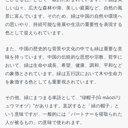
しい山々、広大な森林や湖、美しい庭園など、自然の風
景に富んでいます。そのため、緑は中国の自然や環境へ
の思いやり、持続可能な発展や生活の重要性を表現する
色として捉えられています。
また、中国の歴史的な背景や文化の中でも緑は重要な意
味を持っています。中国の伝統的な思想や宗教、哲学に
おいて、緑は生命や成長、希望、健康、調和、平和など
の象徴とされています。緑は五行説において木や生命力
を象徴する色としても重要視されています。
その他、緑にまつまる単語として、“绿帽子(lǜ màozi/リ
ュウマオヅ）”があります。直訳すると「緑の帽子」と
いう意味ですが、一般的には「パートナーを寝取られた
人が被るもの」の意味で使われます。