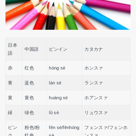
日本
中国語
ピンイン
カタカナ
語
赤
红色
hóng sè
ホンスァ
青
蓝色
lán sè
ランスァ
黄
黄色
huáng sè
ホアンスァ
緑
绿色
lǜ sè
リュウスァ
ピン
粉色/粉
fěn sè/fěnhóng
フェンスァ/フェンホ
ク
红色
sè
ンスァ