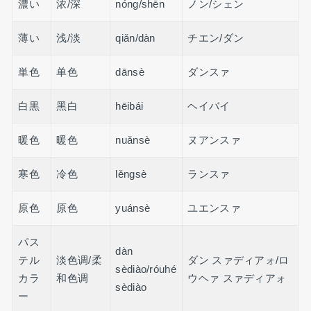
濃い
浓/深
nóng/shēn
ノン/シェン
薄い
浅/淡
qiǎn/dàn
チエン/ダン
単色
单色
dānsè
ダンスァ
白黒
黑白
hēibái
ヘイバイ
暖色
暖色
nuǎnsè
ヌアンスァ
寒色
冷色
lěngsè
ランスァ
原色
原色
yuánsè
ユエンスァ
パス
dàn
テル
淡色调/柔
ダン スァディアォ/ロ
sèdiào/róuhé
カラ
和色调
ウヘァ スァディアォ
sèdiào
ー