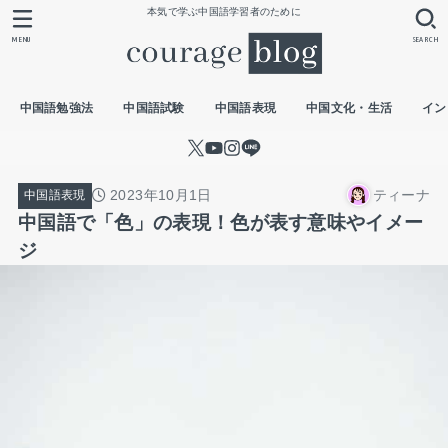
本気で学ぶ中国語学習者のために
MENU
SEARCH
中国語勉強法
中国語試験
中国語表現
中国文化・生活
イン
2023年10月1日
ティーナ
中国語表現
中国語で「色」の表現！色が表す意味やイメー
ジ