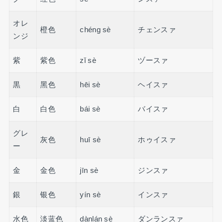
オレ
橙色
chéng sè
チェンスァ
ンジ
紫
紫色
zǐ sè
ヅースァ
黒
黑色
hēi sè
ヘイスァ
白
白色
bái sè
バイスァ
グレ
灰色
huī sè
ホゥイスァ
ー
金
金色
jīn sè
ジンスァ
銀
银色
yín sè
インスァ
水色
淡蓝色
dànlán sè
ダンランスァ