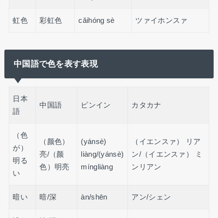
虹色
彩虹色
cǎihóng sè
ツァイホンスァ
中国語で
色を表す表現
日本
中国語
ピンイン
カタカナ
語
（色
（颜色）
(yánsè)
（イエンスァ） リア
が）
亮/（颜
liàng/(yánsè)
ン/（イエンスァ） ミ
明る
色）明亮
míngliàng
ンリアン
い
暗い
暗/深
àn/shēn
アン/シェン