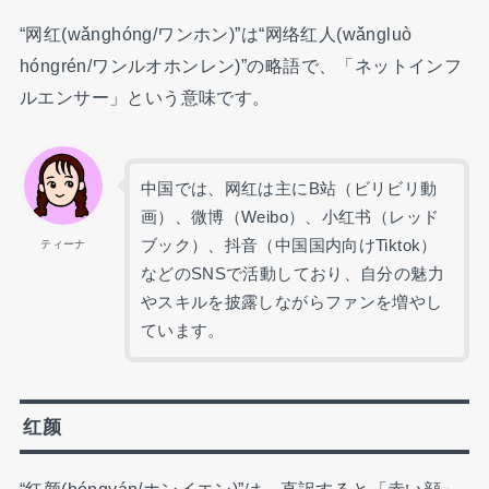
“网红(wǎnghóng/ワンホン)”は“网络红人(wǎnɡluò
hóngrén/ワンルオホンレン)”の略語で、「ネットインフ
ルエンサー」という意味です。
中国では、网红は主にB站（ビリビリ動
画）、微博（Weibo）、小红书（レッド
ブック）、抖音（中国国内向けTiktok）
ティーナ
などのSNSで活動しており、自分の魅力
やスキルを披露しながらファンを増やし
ています。
红颜
“红颜(hóngyán/ホンイエン)”は、直訳すると「赤い顔」