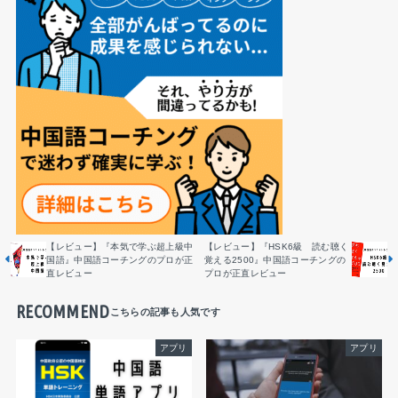
【レビュー】『本気で学ぶ超上級中
【レビュー】『HSK6級 読む聴く
国語』中国語コーチングのプロが正
覚える2500』中国語コーチングの
直レビュー
プロが正直レビュー
RECOMMEND
アプリ
アプリ