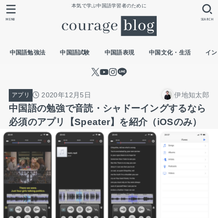
本気で学ぶ中国語学習者のために
MENU
SEARCH
中国語勉強法
中国語試験
中国語表現
中国文化・生活
イン
2020年12月5日
伊地知太郎
アプリ
中国語の勉強で音読・シャドーイングするなら
必須のアプリ【Speater】を紹介（iOSのみ）