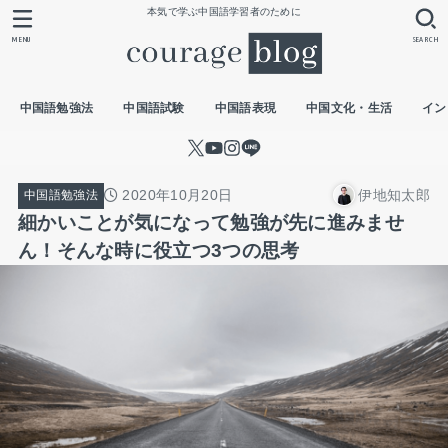
本気で学ぶ中国語学習者のために
MENU
SEARCH
中国語勉強法
中国語試験
中国語表現
中国文化・生活
イン
2020年10月20日
伊地知太郎
中国語勉強法
細かいことが気になって勉強が先に進みませ
ん！そんな時に役立つ3つの思考