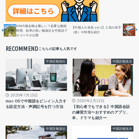
HSK5級合格は難しい？必要な勉強
【中国人の名前 vol.1】人気の名字
時間、効率の良い勉強法を中国語プ
（姓）や特徴を紹介
ロコーチが公開
RECOMMEND
中国語勉強法
中国語勉強法
2020年7月15日
2020年2月13日
mac OSで中国語をピンイン入力す
【初心者でもできる】中国語会話
る設定方法・声調記号を打つ方法
の練習方法〜おすすめのアプリ、
本、ドラマも紹介〜
中国語勉強法
中国語勉強法