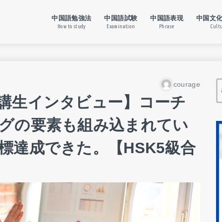
中国語勉強法
中国語試験
中国語表現
中国文
How to study
Examination
Phrase
Cult
courage
講生インタビュー】コーチ
グの要素も組み込まれてい
標達成できた。【HSK5級合