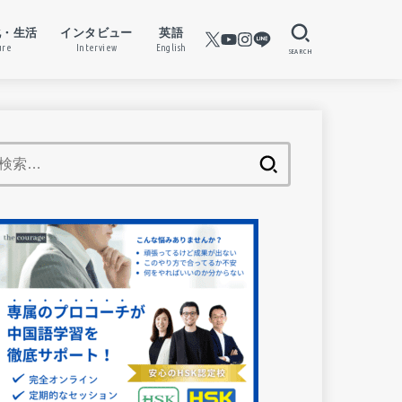
化・生活
インタビュー
英語
ure
Interview
English
SEARCH
検
索: