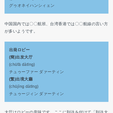
グゥオネイハンシィェン
中国国内では〇〇航班、台湾香港では〇〇航線の言い方
が多いようです。
出発ロビー
(簡)出发大厅
(chūfā dàtīng)
チュゥーファー ダァーティン
(繁)出境大廳
(chūjìng dàtīng)
チュゥージィン ダァーティン
大厅はロビーの意味です。ここに到达を付けて「到达大