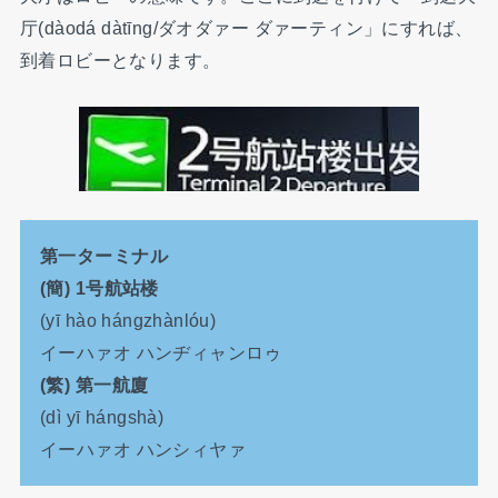
厅(dàodá dàtīng/ダオダァー ダァーティン」にすれば、
到着ロビーとなります。
第一ターミナル
(簡) 1号航站楼
(yī hào hángzhànlóu)
イーハァオ ハンヂィャンロゥ
(繁) 第一航廈
(dì yī hángshà)
イーハァオ ハンシィヤァ