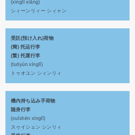
(xínglǐ xiāng)
シィーンリィー シィャン
受託(預け入れ)荷物
(簡) 托运行李
(繁) 托運行李
(tuōyùn xínglǐ)
トゥオユン シィンリィ
機内持ち込み手荷物
随身行李
(suíshēn xínglǐ)
スゥイシェン シンリィ