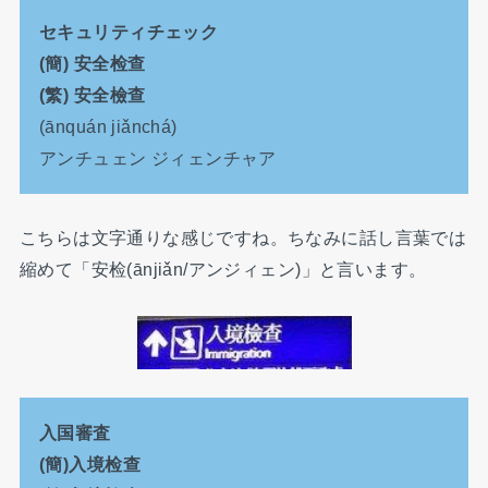
セキュリティチェック
(簡) 安全检查
(繁) 安全檢查
(ānquán jiǎnchá)
アンチュェン ジィェンチャア
こちらは文字通りな感じですね。ちなみに話し言葉では
縮めて「安检(ānjiǎn/アンジィェン)」と言います。
入国審査
(簡)入境检查