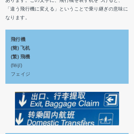
「違う飛行機に変える」ということで乗り継ぎの意味に
なります。
飛行機
(簡) 飞机
(繁) 飛機
(fēijī)
フェイジ