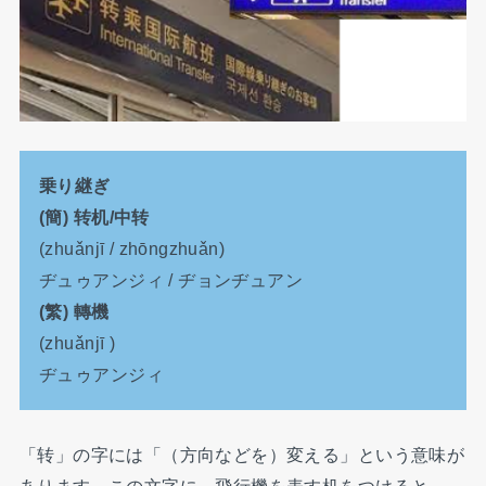
乗り継ぎ
(簡) 转机/中转
(zhuǎnjī / zhōngzhuǎn)
ヂュゥアンジィ / ヂョンヂュアン
(繁) 轉機
(zhuǎnjī )
ヂュゥアンジィ
「转」の字には「（方向などを）変える」という意味が
あります。この文字に、飛行機を表す机をつけると、