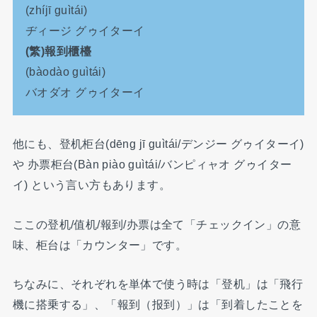
(zhíjī guìtái)
ヂィージ グゥイターイ
(繁)報到櫃檯
(bàodào guìtái)
バオダオ グゥイターイ
他にも、登机柜台(dēng jī guìtái/デンジー グゥイターイ)
や 办票柜台(Bàn piào guìtái/バンピィャオ グゥイター
イ) という言い方もあります。
ここの登机/值机/報到/办票は全て「チェックイン」の意
味、柜台は「カウンター」です。
ちなみに、それぞれを単体で使う時は「登机」は「飛行
機に搭乗する」、「報到（报到）」は「到着したことを