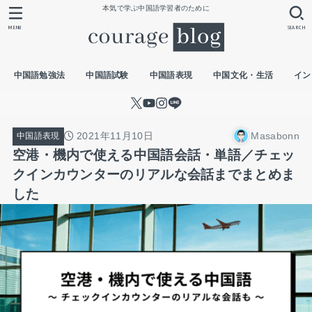
本気で学ぶ中国語学習者のために
MENU
SEARCH
中国語勉強法
中国語試験
中国語表現
中国文化・生活
イン
2021年11月10日
Masabonn
中国語表現
空港・機内で使える中国語会話・単語／チェッ
クインカウンターのリアルな会話までまとめま
した