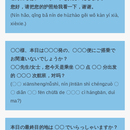
您好，请把您的护照给我看一下，谢谢。
(Nín hǎo, qǐng bǎ nín de hùzhào gěi wǒ kàn yí xià,
xièxie.)
〇〇様、本日は〇〇〇発の、〇〇〇便にご搭乗で
お間違いないでしょうか？
〇〇先生/女士，您今天是乘坐 〇〇 点 〇〇 分出发
的 〇〇〇 次航班，对吗？
(〇〇 xiānsheng/nǚshì, nín jīntiān shì chéngzuò 〇
〇 diǎn 〇〇 fēn chūfā de 〇〇〇 cì hángbān, duì
ma?)
本日の最終目的地は 〇〇 でいらっしゃいますか？