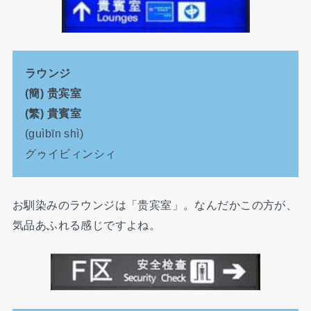
ラウンジ
(簡) 贵宾室
(繁) 貴賓室
(guìbīn shì)
グゥイビィンシィ
お馴染みのラウンジは「贵宾室」。なんだかこの方が、
気品あふれる感じですよね。