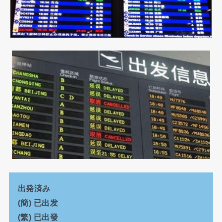
出発済み
(簡) 已出发
(繁) 已出發