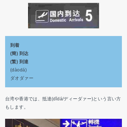
到着
(簡) 到达
(繁) 到達
(dàodá)
ダオダァー
台湾や香港では、抵達(dǐdá/ディーダァー)という言い方
もします。