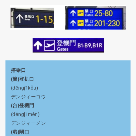
搭乗口
(簡)登机口
(dēngjī kǒu)
デンジィーコウ
(台)登機門
(dēngjī mén)
デンジィーメン
(港)閘口