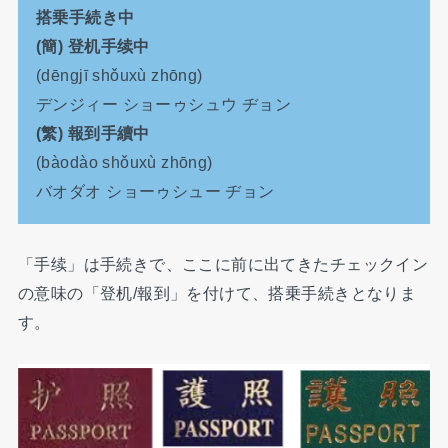
搭乗手続き中
(簡) 登机手续中
(dēngjī shǒuxù zhōng)
デンジィー ショーゥシュウ ヂョン
(繁) 報到手續中
(bàodào shǒuxù zhōng)
バオダオ ショーゥシュー ヂョン
「手续」は手続きで、ここに前に出てきたチェックイン
の意味の「登机/報到」を付けて、搭乗手続きとなりま
す。