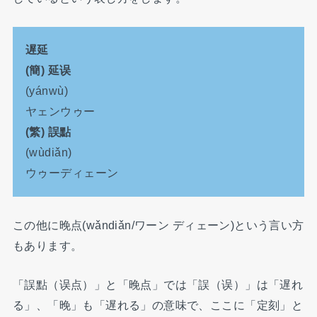
遅延
(簡) 延误
(yánwù)
ヤェンウゥー
(繁) 誤點
(wùdiǎn)
ウゥーディェーン
この他に晚点(wǎndiǎn/ワーン ディェーン)という言い方
もあります。
「誤點（误点）」と「晚点」では「誤（误）」は「遅れ
る」、「晚」も「遅れる」の意味で、ここに「定刻」と