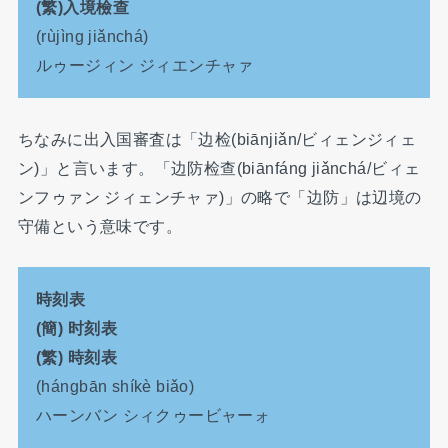
(繁)入境檢查
(rùjìng jiǎnchá)
ルゥージィン ジィエンチャァ
ちなみに出入国審査は「边检(biānjiǎn/ビィェンジィェ
ン)」と言います。「边防检查(biānfáng jiǎnchá/ビィェ
ンフゥァン ジィェンチャァ)」の略で「边防」は辺境の
守備という意味です。
時刻表
(簡) 时刻表
(繁) 時刻表
(hángbān shíkè biǎo)
ハーンバン シィクゥービャーォ