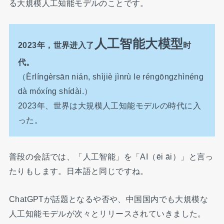
る大規模人工知能モデルのことです。
人工智能大模型
2023年，世界进入了
时
代。
（Èrlíngèrsān nián, shìjiè jìnrù le réngōngzhìnéng
dà móxíng shídài.）
2023年、世界は大規模人工知能モデルの時代に入
った。
普段の会話では、「人工智能」を「AI（ēi āi）」と言っ
たりもします。日本語と同じですね。
ChatGPTが話題となるや否や、中国国内でも大規模な
人工知能モデルが次々とリリースされていきました。