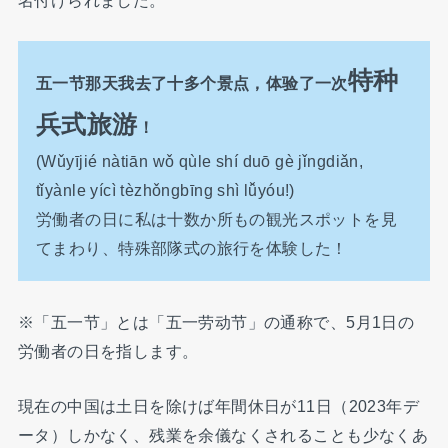
特种
五一节那天我去了十多个景点，体验了一次
兵式旅游
！
(Wǔyījié nàtiān wǒ qùle shí duō gè jǐngdiǎn,
tǐyànle yícì tèzhǒngbīng shì lǚyóu!)
労働者の日に私は十数か所もの観光スポットを見
てまわり、特殊部隊式の旅行を体験した！
※「五一节」とは「五一劳动节」の通称で、5月1日の
労働者の日を指します。
現在の中国は土日を除けば年間休日が11日（2023年デ
ータ）しかなく、残業を余儀なくされることも少なくあ