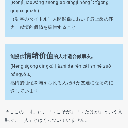
(Rénjì jiāowǎng zhōng de dǐngjí nénglì: tígōng
qíngxù jiàzhí)
（記事のタイトル）人間関係において最上級の能
力：感情的価値を提供すること
情绪价值
能提供
的人才适合做朋友。
(Néng tígōng qíngxù jiàzhí de rén cái shìhé zuò
péngyǒu.)
感情的価値を与えられる人だけが友達になるのに
適しています。
※ここの「才」は、「～こそが」「～だけが」という意
味で、「人」とはくっついていません。