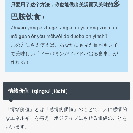
多
只要用了这个方法，你也能做出美观而又美味的
巴胺饮食
！
Zhǐyào yòngle zhège fāngfǎ, nǐ yě néng zuò chū
měiguān ér yòu měiwèi de duōbā’ān yǐnshí!
この方法さえ使えば、あなたにも見た目がキレイ
で美味しい「ドーパミンがドバドバ出る食事」が
作れる！
情绪价值（qíngxù jiàzhí）
「情绪价值」とは「感情的価値」のことで、人に感情的
なエネルギーを与え、ポジティブにさせる価値のことを
いいます。