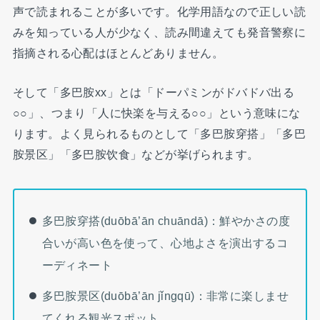
声で読まれることが多いです。化学用語なので正しい読
みを知っている人が少なく、読み間違えても発音警察に
指摘される心配はほとんどありません。
そして「多巴胺xx」とは「ドーパミンがドバドバ出る
○○」、つまり「人に快楽を与える○○」という意味にな
ります。よく見られるものとして「多巴胺穿搭」「多巴
胺景区」「多巴胺饮食」などが挙げられます。
多巴胺穿搭(duōbā’ān chuāndā)：鮮やかさの度
合いが高い色を使って、心地よさを演出するコ
ーディネート
多巴胺景区(duōbā’ān jǐngqū)：非常に楽しませ
てくれる観光スポット