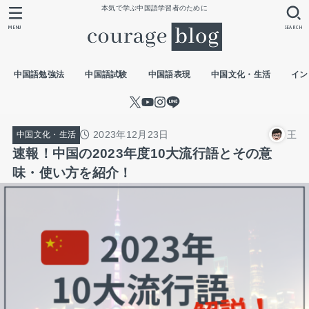
本気で学ぶ中国語学習者のために
MENU
SEARCH
中国語勉強法
中国語試験
中国語表現
中国文化・生活
イン
2023年12月23日
王
中国文化・生活
速報！中国の2023年度10大流行語とその意
味・使い方を紹介！