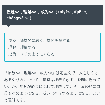
质疑××，理解××，成为××
（zhìyí○○, lǐjiě○○,
chéngwéi○○）
质疑：懐疑的に思う、疑問を呈する
理解：理解する
成为：（そのように）なる
「质疑××，理解××，成为××」は定型文で、人もしくは
あるやり方について「最初は理解できず、疑問に思って
いたが、年月が経つにつれて理解していき、最終的に自
分もそのようになる、或いはそうするようになる」とい
う意味です。