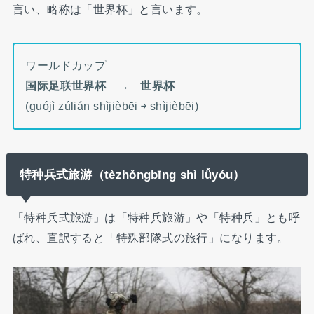
言い、略称は「世界杯」と言います。
ワールドカップ
国际足联世界杯 → 世界杯
(guójì zúlián shìjièbēi ￫ shìjièbēi)
特种兵式旅游（tèzhǒngbīng shì lǚyóu）
「特种兵式旅游」は「特种兵旅游」や「特种兵」とも呼
ばれ、直訳すると「特殊部隊式の旅行」になります。