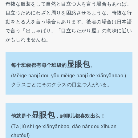
奇抜な服装をして自然と目立つ人を言う場合もあれば、
目立つためにわざと周りを困惑させるような、奇抜な行
動をとる人を言う場合もあります。後者の場合は日本語
で言う「出しゃばり」「目立ちたがり屋」の意味に近い
かもしれませんね。
显眼包
每个班级都有每个班级的
。
(Měige bānjí dōu yǒu měige bānjí de xiǎnyǎnbāo.)
クラスごとにそのクラスの目立つ人がいる。
显眼包
他就是个
，到哪儿都喜欢出头！
(Tā jiù shì ge xiǎnyǎnbāo, dào nǎr dōu xǐhuan
chūtóu!)