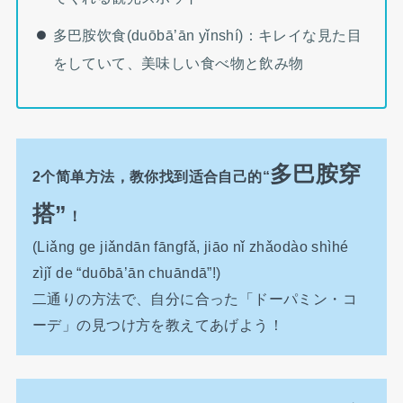
多巴胺饮食(duōbā’ān yǐnshí)：キレイな見た目
をしていて、美味しい食べ物と飲み物
多巴胺穿
2个简单方法，教你找到适合自己的“
搭”
！
(Liǎng ge jiǎndān fāngfǎ, jiāo nǐ zhǎodào shìhé
zìjǐ de “duōbā’ān chuāndā”!)
二通りの方法で、自分に合った「ドーパミン・コ
ーデ」の見つけ方を教えてあげよう！