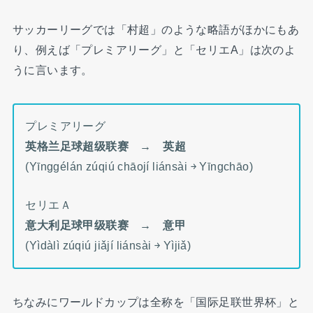
サッカーリーグでは「村超」のような略語がほかにもあ
り、例えば「プレミアリーグ」と「セリエA」は次のよ
うに言います。
プレミアリーグ
英格兰足球超级联赛 → 英超
(Yīnggélán zúqiú chāojí liánsài ￫ Yīngchāo)
セリエＡ
意大利足球甲级联赛 → 意甲
(Yìdàlì zúqiú jiǎjí liánsài ￫ Yìjiǎ)
ちなみにワールドカップは全称を「国际足联世界杯」と