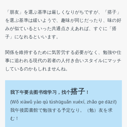
「朋友」を選ぶ基準は厳しくなりがちですが、「搭子」
を選ぶ基準は緩いようで、趣味が同じだったり、味の好
みが似ているといった共通点さえあれば、すぐに「搭
子」になれるといいます。
関係を維持するために気苦労する必要がなく、勉強や仕
事に追われる現代の若者の人付き合いスタイルにマッチ
しているのかもしれませんね。
搭子
我下午要去图书馆学习，找个
！
(Wǒ xiàwǔ yào qù túshūguǎn xuéxí, zhǎo ge dāzi!)
我午後図書館で勉強する予定なり。（勉）友を求
む！