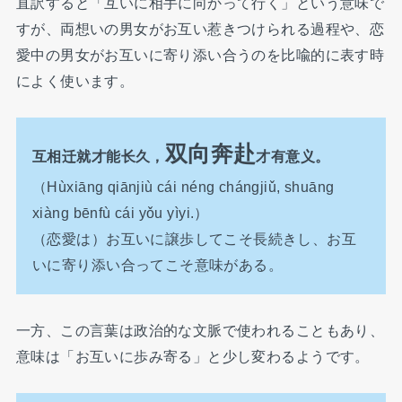
直訳すると「互いに相手に向かって行く」という意味で
すが、両想いの男女がお互い惹きつけられる過程や、恋
愛中の男女がお互いに寄り添い合うのを比喩的に表す時
によく使います。
双向奔赴
互相迁就才能长久，
才有意义。
（Hùxiāng qiānjiù cái néng chángjiǔ, shuāng
xiàng bēnfù cái yǒu yìyi.）
（恋愛は）お互いに譲歩してこそ長続きし、お互
いに寄り添い合ってこそ意味がある。
一方、この言葉は政治的な文脈で使われることもあり、
意味は「お互いに歩み寄る」と少し変わるようです。