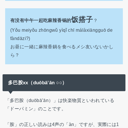
饭搭子
有没有中午一起吃麻辣香锅的
？
(Yǒu meiyǒu zhōngwǔ yìqǐ chī málàxiāngguō de
fàndāzi?)
お昼に一緒に麻辣香鍋を食べるメシ友いないかし
ら？
多巴胺xx（duōbā’ān ○○）
「多巴胺（duōbā’ān）」は快楽物質といわれている
「ドーパミン」のことです。
「胺」の正しい読みは4声の「àn」ですが、実際には1