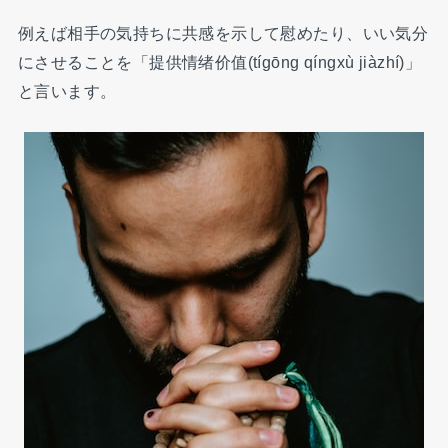
例えば相手の気持ちに共感を示して慰めたり、いい気分
にさせることを「提供情绪价值(tígōng qíngxù jiàzhí)」
と言います。