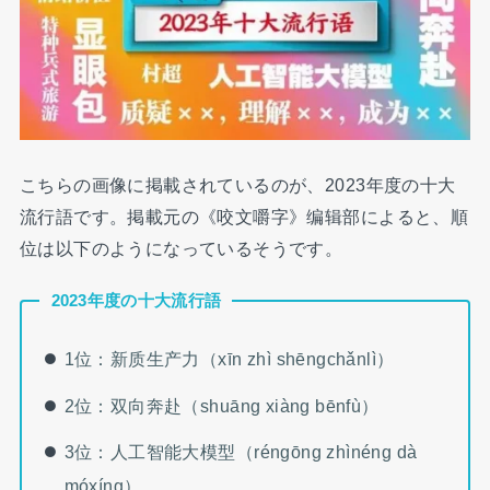
こちらの画像に掲載されているのが、2023年度の十大
流行語です。掲載元の《咬文嚼字》编辑部によると、順
位は以下のようになっているそうです。
2023年度の十大流行語
1位：新质生产力（xīn zhì shēngchǎnlì）
2位：双向奔赴（shuāng xiàng bēnfù）
3位：人工智能大模型（réngōng zhìnéng dà
móxíng）