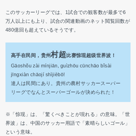
このサッカーリーグでは、1試合での観客数が最多で6
万人以上にも上り、試合の関連動画のネット閲覧回数が
480億回も超えているそうです。
村超
高手在民间，贵州
比赛惊现超级世界波！
Gāoshǒu zài mínjiān, guìzhōu cūnchāo bǐsài
jīngxiàn chāojí shìjièbō!
達人は民間にあり。貴州の農村サッカースーパー
リーグでなんとスーパーゴールが決められた！
※「惊现」は、「驚くべきことが現れる」の意味。「世
界波」は、中国のサッカー用語で「素晴らしいゴール」
という意味。