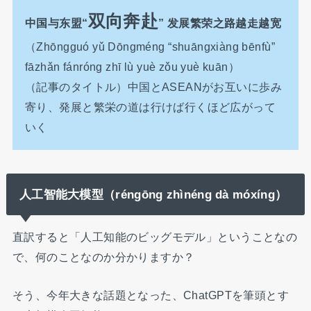
双向奔赴
中国与东盟“
” 发展繁荣之路越走越宽
（Zhōngguó yǔ Dōngméng “shuāngxiàng bēnfù”
fāzhǎn fánróng zhī lù yuè zǒu yuè kuān）
（記事のタイトル）中国とASEANがお互いに歩み
寄り、発展と繁栄の道は行けば行くほど広がって
いく
人工智能大模型（réngōng zhìnéng dà móxíng）
直訳すると「人工知能のビッグモデル」ということなの
で、何のことなのか分かりますか？
そう、今年大きな話題となった、ChatGPTを筆頭とす