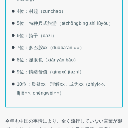
4位：村超（cūnchāo）
5位 特种兵式旅游（tèzhǒngbīng shì lǚyóu）
6位：搭子（dāzi）
7位：多巴胺xx（duōbā’ān ○○）
8位：显眼包（xiǎnyǎn bāo）
9位：情绪价值（qíngxù jiàzhí）
10位：质疑xx，理解xx，成为xx（zhìyí○○,
lǐjiě○○, chéngwéi○○）
今年も中国の事情により、全く流行していない言葉が混