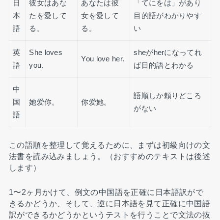
日
彼女はあな
あなたは彼
「てにをは」があり
本
たを愛して
女を愛して
目的語がわかりやす
語
る。
る。
い
英
She loves
sheがherになってれ
You love her.
語
you.
ば目的語とわかる
中
語順しか頼りどころ
国
她爱你。
你爱她。
がない
語
この語順を整理して覚えるために、まずは初級向けの文
法書を読み込みましょう。（おすすめのテキストは後述
します）
1〜2ヶ月かけて、例文の中国語を正確に日本語訳がで
きるかどうか、そして、逆に日本語を見て正確に中国語
訳ができるかどうかというテストを行うことで文法の抜