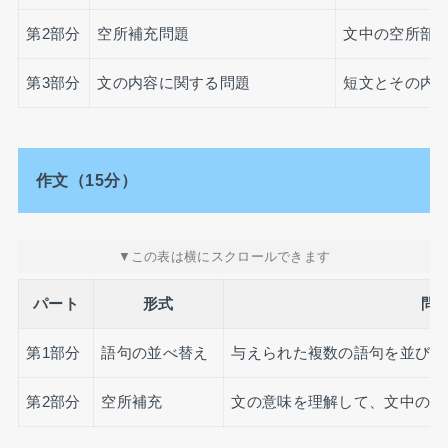
第2部分
空所補充問題
文中の空所部
第3部分
文の内容に関する問題
短文とその内
作文（15分）
パート
形式
問
第1部分
語句の並べ替え
与えられた複数の語句を並び替
第2部分
空所補充
文の意味を理解して、文中の空