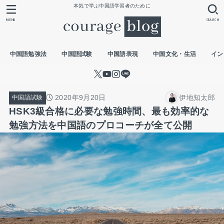
本気で学ぶ中国語学習者のために
MENU
SEARCH
中国語勉強法
中国語試験
中国語表現
中国文化・生活
イン
2020年9月20日
伊地知太郎
中国語試験
HSK3級合格に必要な勉強時間、最も効率的な
勉強方法を中国語のプロコーチが全て公開