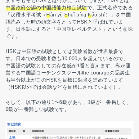
まずそもそもHSKとは何かについてですが、HSKとは
中国政府公認の中国語能力検定試験
で、正式名称である
「汉语水平考试（
H
àn yǔ
S
huǐ píng
K
ǎo shì）」を中国
語読みした時の頭文字をとってHSKと呼ばれていま
す。日本語にすると「中国語レベルテスト」という意味
です。
HSKは中国語の試験としては受験者数が世界最多で
す。日本での受験者数も30,000人を超えているので、
中国語の試験としての存在感が1番と言えます。私が運
営する中国語コーチングスクールthe courageの受講生
も半分以上がこのHSKを目標に勉強を進めています
（HSK以外では会話などを目標にされています）。
そして、以下の通り1〜6級があり、1級が一番易しく、
6級が一番難しい試験です。